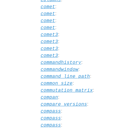
:
comet
:
comet
:
comet
:
comet
:
comet3
:
comet3
:
comet3
:
comet3
:
commandhistory
:
commandwindow
:
command_line_path
:
common_size
:
commutation_matrix
:
compan
:
compare_versions
:
compass
:
compass
:
compass