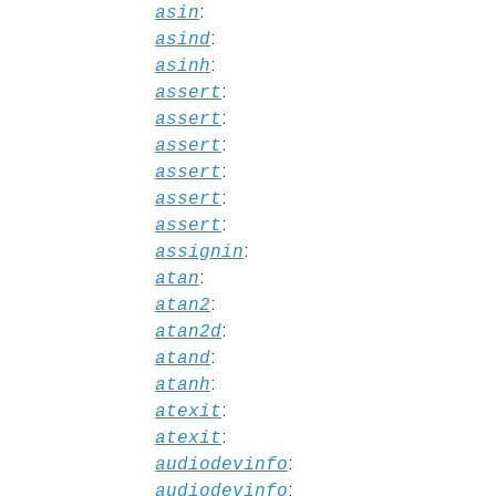
:
asin
:
asind
:
asinh
:
assert
:
assert
:
assert
:
assert
:
assert
:
assert
:
assignin
:
atan
:
atan2
:
atan2d
:
atand
:
atanh
:
atexit
:
atexit
:
audiodevinfo
:
audiodevinfo