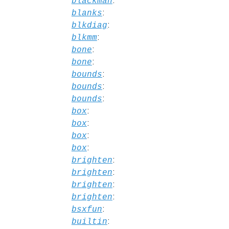
:
blackman
:
blanks
:
blkdiag
:
blkmm
:
bone
:
bone
:
bounds
:
bounds
:
bounds
:
box
:
box
:
box
:
box
:
brighten
:
brighten
:
brighten
:
brighten
:
bsxfun
:
builtin