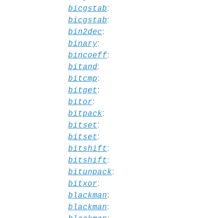
:
bicgstab
:
bicgstab
:
bin2dec
:
binary
:
bincoeff
:
bitand
:
bitcmp
:
bitget
:
bitor
:
bitpack
:
bitset
:
bitset
:
bitshift
:
bitshift
:
bitunpack
:
bitxor
:
blackman
:
blackman