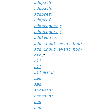
:
addpath
:
addpath
:
addpref
:
addpref
:
addproperty
:
addproperty
:
addtodate
:
add_input_event_hook
:
add_input_event_hook
:
airy
:
all
:
all
:
allchild
:
amd
:
amd
:
ancestor
:
ancestor
:
and
:
and