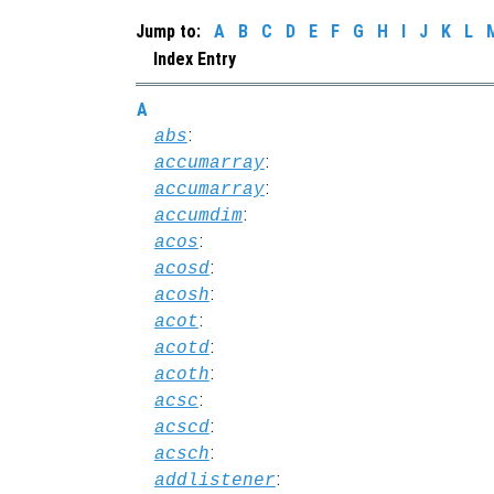
Jump to:
A
B
C
D
E
F
G
H
I
J
K
L
Index Entry
A
:
abs
:
accumarray
:
accumarray
:
accumdim
:
acos
:
acosd
:
acosh
:
acot
:
acotd
:
acoth
:
acsc
:
acscd
:
acsch
:
addlistener