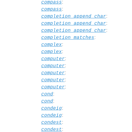
:
compass
:
compass
:
completion_append_char
:
completion_append_char
:
completion_append_char
:
completion_matches
:
complex
:
complex
:
computer
:
computer
:
computer
:
computer
:
computer
:
cond
:
cond
:
condeig
:
condeig
:
condest
:
condest