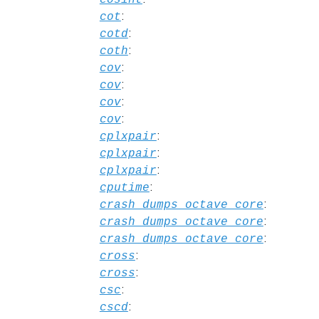
:
cot
:
cotd
:
coth
:
cov
:
cov
:
cov
:
cov
:
cplxpair
:
cplxpair
:
cplxpair
:
cputime
:
crash_dumps_octave_core
:
crash_dumps_octave_core
:
crash_dumps_octave_core
:
cross
:
cross
:
csc
:
cscd