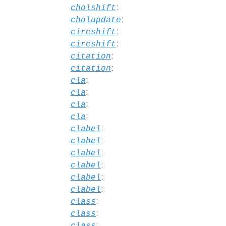
:
cholshift
:
cholupdate
:
circshift
:
circshift
:
citation
:
citation
:
cla
:
cla
:
cla
:
cla
:
clabel
:
clabel
:
clabel
:
clabel
:
clabel
:
clabel
:
class
:
class
:
class