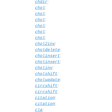
:
chdir
:
chol
:
chol
:
chol
:
chol
:
chol
:
chol
:
chol2inv
:
choldelete
:
cholinsert
:
cholinsert
:
cholinv
:
cholshift
:
cholupdate
:
circshift
:
circshift
:
citation
:
citation
:
cla