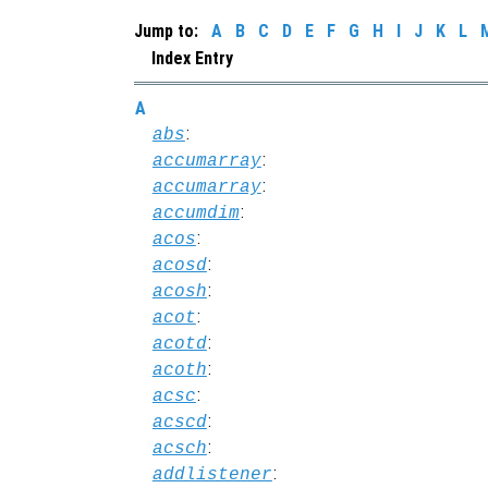
Jump to:
A
B
C
D
E
F
G
H
I
J
K
L
Index Entry
A
:
abs
:
accumarray
:
accumarray
:
accumdim
:
acos
:
acosd
:
acosh
:
acot
:
acotd
:
acoth
:
acsc
:
acscd
:
acsch
:
addlistener