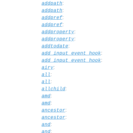
:
addpath
:
addpath
:
addpref
:
addpref
:
addproperty
:
addproperty
:
addtodate
:
add_input_event_hook
:
add_input_event_hook
:
airy
:
all
:
all
:
allchild
:
amd
:
amd
:
ancestor
:
ancestor
:
and
:
and