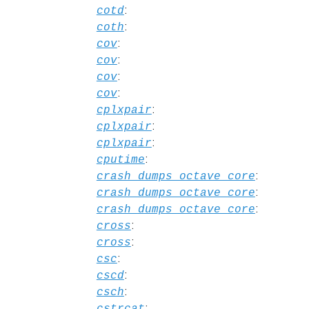
:
cotd
:
coth
:
cov
:
cov
:
cov
:
cov
:
cplxpair
:
cplxpair
:
cplxpair
:
cputime
:
crash_dumps_octave_core
:
crash_dumps_octave_core
:
crash_dumps_octave_core
:
cross
:
cross
:
csc
:
cscd
:
csch
:
cstrcat