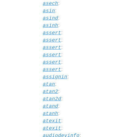
:
asech
:
asin
:
asind
:
asinh
:
assert
:
assert
:
assert
:
assert
:
assert
:
assert
:
assignin
:
atan
:
atan2
:
atan2d
:
atand
:
atanh
:
atexit
:
atexit
:
audiodevinfo