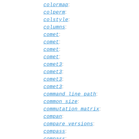
:
colormap
:
colperm
:
colstyle
:
columns
:
comet
:
comet
:
comet
:
comet
:
comet3
:
comet3
:
comet3
:
comet3
:
command_line_path
:
common_size
:
commutation_matrix
:
compan
:
compare_versions
:
compass
:
compass