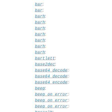
:
bar
:
bar
:
barh
:
barh
:
barh
:
barh
:
barh
:
barh
:
barh
:
bartlett
:
base2dec
:
base64_decode
:
base64_decode
:
base64_encode
:
beep
:
beep_on_error
:
beep_on_error
:
beep_on_error