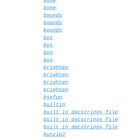
:
bone
:
bone
:
bounds
:
bounds
:
bounds
:
box
:
box
:
box
:
box
:
brighten
:
brighten
:
brighten
:
brighten
:
bsxfun
:
builtin
:
built_in_docstrings_file
:
built_in_docstrings_file
:
built_in_docstrings_file
:
bunzip2