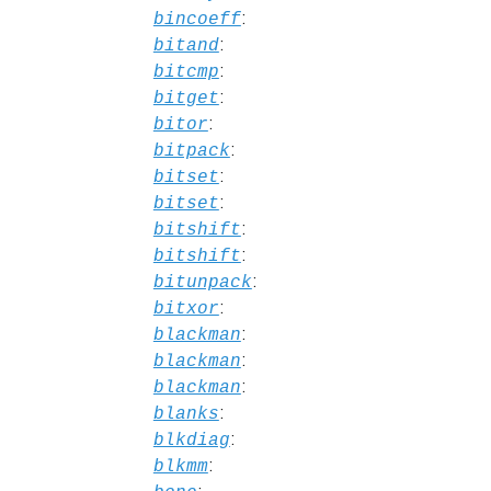
:
bincoeff
:
bitand
:
bitcmp
:
bitget
:
bitor
:
bitpack
:
bitset
:
bitset
:
bitshift
:
bitshift
:
bitunpack
:
bitxor
:
blackman
:
blackman
:
blackman
:
blanks
:
blkdiag
:
blkmm