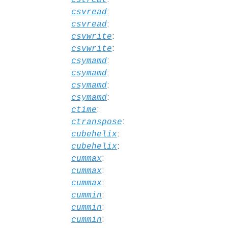
:
csvread
:
csvread
:
csvwrite
:
csvwrite
:
csymamd
:
csymamd
:
csymamd
:
csymamd
:
ctime
:
ctranspose
:
cubehelix
:
cubehelix
:
cummax
:
cummax
:
cummax
:
cummin
:
cummin
:
cummin