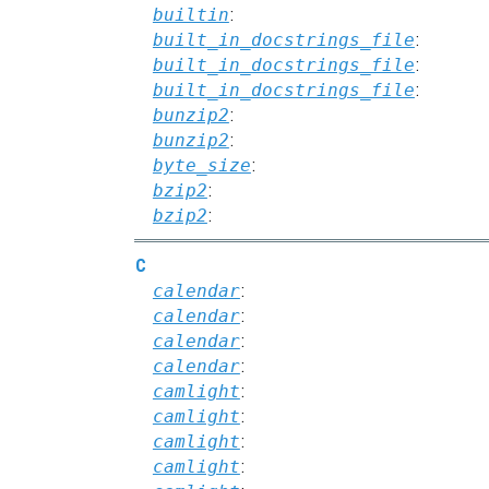
builtin
:
built_in_docstrings_file
:
built_in_docstrings_file
:
built_in_docstrings_file
:
bunzip2
:
bunzip2
:
byte_size
:
bzip2
:
bzip2
:
C
calendar
:
calendar
:
calendar
:
calendar
:
camlight
:
camlight
:
camlight
:
camlight
: