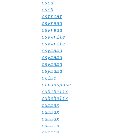
cscd
:
csch
:
cstrcat
:
csvread
:
csvread
:
csvwrite
:
csvwrite
:
csymamd
:
csymamd
:
csymamd
:
csymamd
:
ctime
:
ctranspose
:
cubehelix
:
cubehelix
:
cummax
:
cummax
:
cummax
:
cummin
:
cummin
: