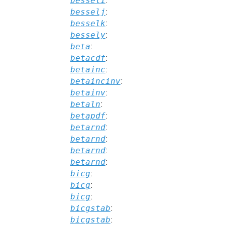
besseli
:
besselj
:
besselk
:
bessely
:
beta
:
betacdf
:
betainc
:
betaincinv
:
betainv
:
betaln
:
betapdf
:
betarnd
:
betarnd
:
betarnd
:
betarnd
:
bicg
:
bicg
:
bicg
:
bicgstab
:
bicgstab
: