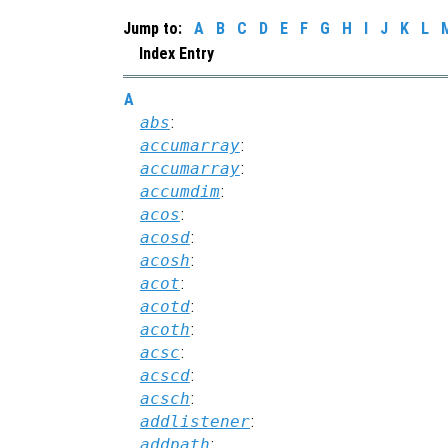
Jump to:
A
B
C
D
E
F
G
H
I
J
K
L
Index Entry
A
abs
:
accumarray
:
accumarray
:
accumdim
:
acos
:
acosd
:
acosh
:
acot
:
acotd
:
acoth
:
acsc
:
acscd
:
acsch
:
addlistener
:
addpath
: