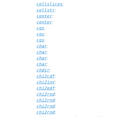
cellslices
:
cellstr
:
center
:
center
:
cgs
:
cgs
:
cgs
:
char
:
char
:
char
:
char
:
chdir
:
chi2cdf
:
chi2inv
:
chi2pdf
:
chi2rnd
:
chi2rnd
:
chi2rnd
:
chi2rnd
: