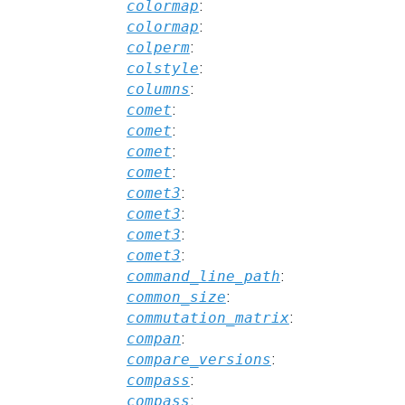
colormap
:
colormap
:
colperm
:
colstyle
:
columns
:
comet
:
comet
:
comet
:
comet
:
comet3
:
comet3
:
comet3
:
comet3
:
command_line_path
:
common_size
:
commutation_matrix
:
compan
:
compare_versions
:
compass
:
compass
: