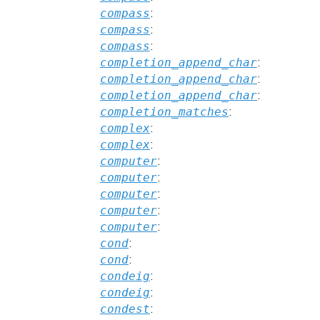
compass
:
compass
:
compass
:
completion_append_char
:
completion_append_char
:
completion_append_char
:
completion_matches
:
complex
:
complex
:
computer
:
computer
:
computer
:
computer
:
computer
:
cond
:
cond
:
condeig
:
condeig
:
condest
: