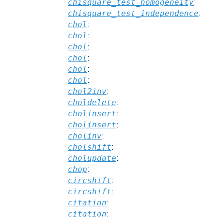
chisquare_test_homogeneity
:
chisquare_test_independence
:
chol
:
chol
:
chol
:
chol
:
chol
:
chol
:
chol2inv
:
choldelete
:
cholinsert
:
cholinsert
:
cholinv
:
cholshift
:
cholupdate
:
chop
:
circshift
:
circshift
:
citation
:
citation
: