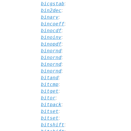
bicgstab
:
bin2dec
:
binary
:
bincoeff
:
binocdf
:
binoinv
:
binopdf
:
binornd
:
binornd
:
binornd
:
binornd
:
bitand
:
bitcmp
:
bitget
:
bitor
:
bitpack
:
bitset
:
bitset
:
bitshift
: