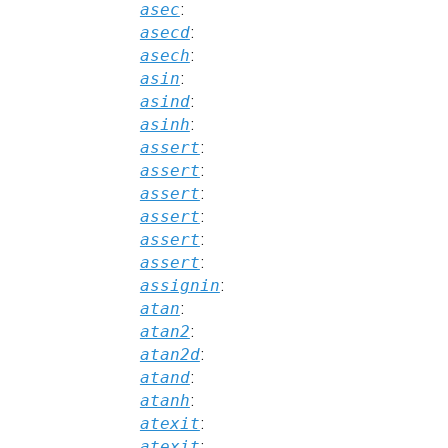
asec
:
asecd
:
asech
:
asin
:
asind
:
asinh
:
assert
:
assert
:
assert
:
assert
:
assert
:
assert
:
assignin
:
atan
:
atan2
:
atan2d
:
atand
:
atanh
:
atexit
:
atexit
: