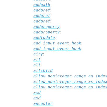
addpath
:
addpref
:
addpref
:
addpref
:
addproperty
:
addproperty
:
addtodate
:
add_input_event_hook
:
add_input_event_hook
:
airy
:
all
:
all
:
allchild
:
allow_noninteger_range_as_inde
allow_noninteger_range_as_inde
allow_noninteger_range_as_inde
amd
:
amd
:
ancestor
: