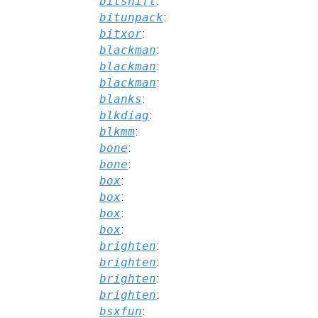
bitshift
:
bitunpack
:
bitxor
:
blackman
:
blackman
:
blackman
:
blanks
:
blkdiag
:
blkmm
:
bone
:
bone
:
box
:
box
:
box
:
box
:
brighten
:
brighten
:
brighten
:
brighten
:
bsxfun
: