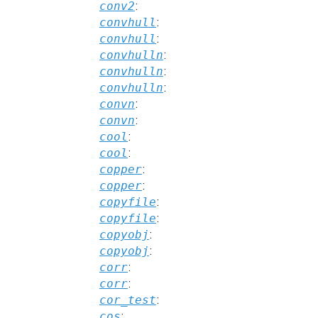
conv2
:
convhull
:
convhull
:
convhulln
:
convhulln
:
convhulln
:
convn
:
convn
:
cool
:
cool
:
copper
:
copper
:
copyfile
:
copyfile
:
copyobj
:
copyobj
:
corr
:
corr
:
cor_test
:
cos
: