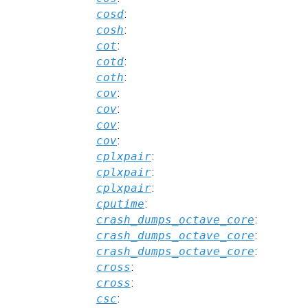
cosd
:
cosh
:
cot
:
cotd
:
coth
:
cov
:
cov
:
cov
:
cov
:
cplxpair
:
cplxpair
:
cplxpair
:
cputime
:
crash_dumps_octave_core
:
crash_dumps_octave_core
:
crash_dumps_octave_core
:
cross
:
cross
:
csc
: