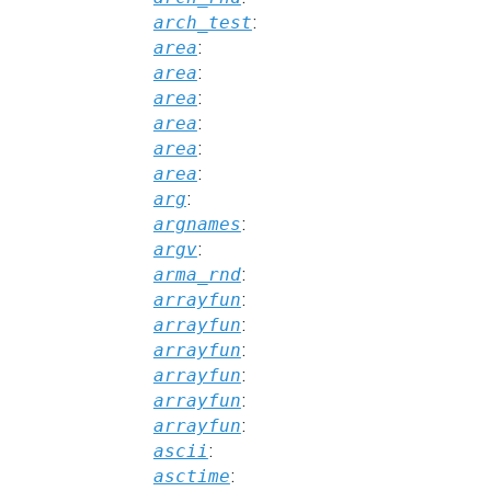
arch_test
:
area
:
area
:
area
:
area
:
area
:
area
:
arg
:
argnames
:
argv
:
arma_rnd
:
arrayfun
:
arrayfun
:
arrayfun
:
arrayfun
:
arrayfun
:
arrayfun
:
ascii
:
asctime
: