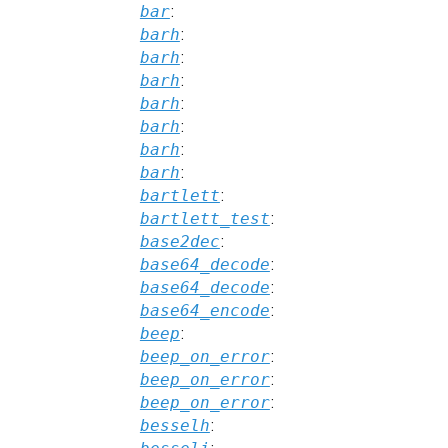
bar
:
barh
:
barh
:
barh
:
barh
:
barh
:
barh
:
barh
:
bartlett
:
bartlett_test
:
base2dec
:
base64_decode
:
base64_decode
:
base64_encode
:
beep
:
beep_on_error
:
beep_on_error
:
beep_on_error
:
besselh
: